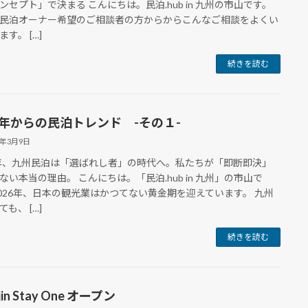
ンセプト」で決まる こんにちは。民泊.hub in 九州の市山です。
民泊オーナー希望のご相談者の方からからこんなご相談をよくい
す。 […]
続きを読む
26年からの民泊トレンド -その１-
6年3月9日
6年、九州民泊は「選ばれし者」の時代へ。私たちが「即断即決」
ない本当の理由。 こんにちは。「民泊.hub in 九州」の市山で
2026年、日本の観光業はかつてない黄金期を迎えています。 九州
も、 […]
続きを読む
ijin Stay One オープン