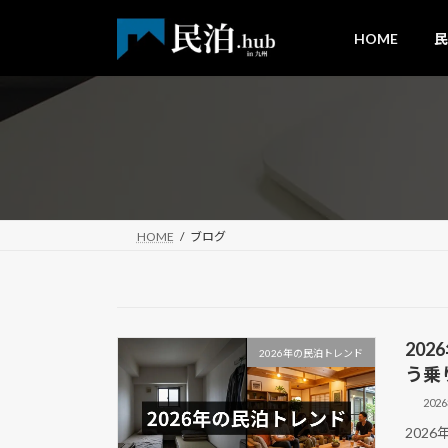
コ
ナ
ン
ビ
HOME
民
テ
ゲ
ン
ー
ツ
シ
へ
ョ
ス
ン
キ
に
ッ
移
プ
動
HOME
ブログ
20
2026年の民泊トレンド
う乗
202
202