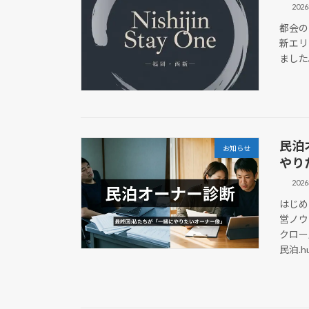
202
都会の隠
新エリア
ました
民泊
お知らせ
やり
202
はじめ
営ノウ
クロー
民泊.h