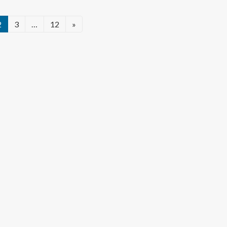
2
3
…
12
»
固
固
固
定
定
定
ペ
ペ
ペ
ー
ー
ー
ジ
ジ
ジ