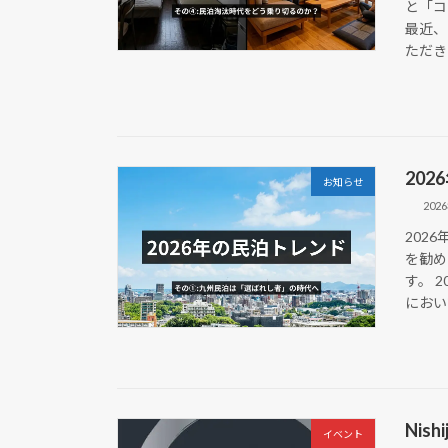
と「コ
最近、
ただきま
20
お知らせ
202
202
を勧め
す。 
において
Nish
イベント