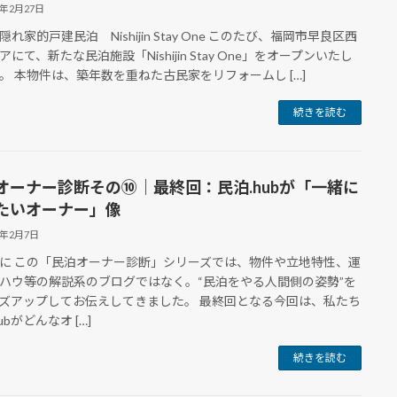
6年2月27日
れ家的戸建民泊 Nishijin Stay One このたび、福岡市早良区西
にて、新たな民泊施設「Nishijin Stay One」をオープンいたし
。 本物件は、築年数を重ねた古民家をリフォームし […]
続きを読む
オーナー診断その⑩｜最終回：民泊.hubが「一緒に
たいオーナー」像
6年2月7日
に この「民泊オーナー診断」シリーズでは、物件や立地特性、運
ハウ等の解説系のブログではなく。“民泊をやる人間側の姿勢”を
ズアップしてお伝えしてきました。 最終回となる今回は、私たち
ubがどんなオ […]
続きを読む