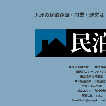
九州の民泊企画・開業・運営は「民
■民泊開業支援 ■民泊運
■民泊コンサルティン
■住宅宿泊管理業
■不動産売買・不動産管
―民泊.hub in 九州―
対応エリア：九州全域
参画社数：11社
E-mail:info@minpaku-hub